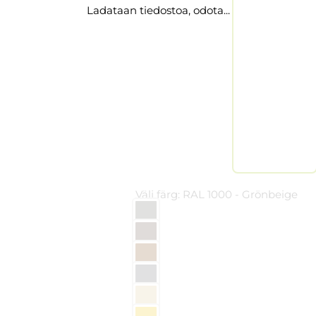
Ladataan tiedostoa, odota...
Välj färg:
RAL 1000 - Grönbeige