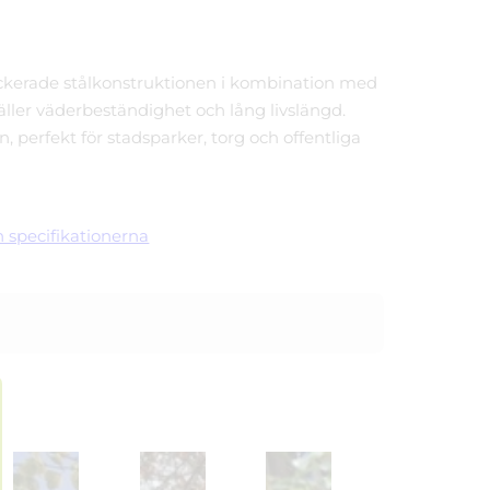
…
ckerade stålkonstruktionen i kombination med
täller väderbeständighet och lång livslängd.
 perfekt för stadsparker, torg och offentliga
 specifikationerna
Linkki tuotteeseen Parkbänk mmcité Blocq LBQ110t
Linkki tuotteeseen Parkbänk mmcité Blocq 
Linkki tuotteeseen Parkbän
seen Parkbänk mmcité Blocq LBQ112t