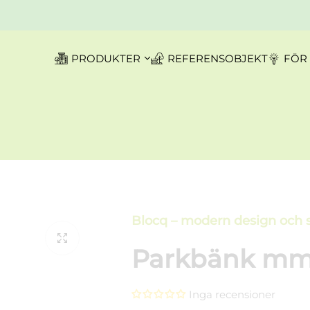
PRODUKTER
REFERENSOBJEKT
FÖR
Blocq – modern design och 
Parkbänk mmc
Inga recensioner