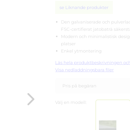
se Liknande produkter
Den galvaniserade och pulverla
FSC-certifierat jatobaträ säkers
Modern och minimalistisk design,
platser
Enkel ytmontering
Läs hela produktbeskrivningen och
Visa nedladdningsbara filer
Pris på begäran
Välj en modell:
Linkki tuottee