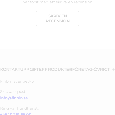
Var först med att skriva en recension
SKRIV EN
RECENSION
KONTAKTUPPGIFTER
PRODUKTER
FÖRETAG
ÖVRIGT
Finbin Sverige Ab
Skicka e-post:
info@finbin.se
Ring vår kundtjänst:
+46 10 251 56 00